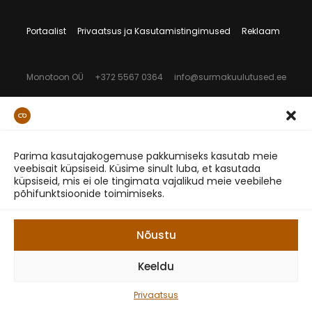
Portaalist
Privaatsus ja Kasutamistingimused
Reklaam
Monotoon OÜ
+372 5567 0364
info@surmakuulutused.ee
Parima kasutajakogemuse pakkumiseks kasutab meie
veebisait küpsiseid. Küsime sinult luba, et kasutada
küpsiseid, mis ei ole tingimata vajalikud meie veebilehe
põhifunktsioonide toimimiseks.
Nõustu
Keeldu
Privaatsus