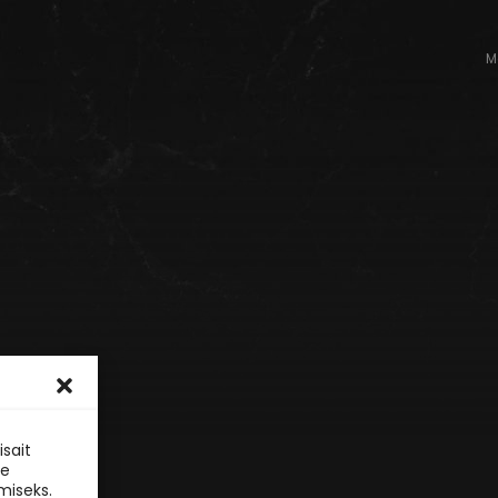
M
sait
le
miseks.