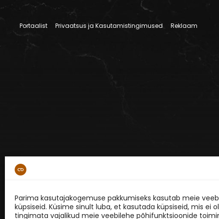
Portaalist
Privaatsus ja Kasutamistingimused
Reklaam
Parima kasutajakogemuse pakkumiseks kasutab meie veebi
küpsiseid. Küsime sinult luba, et kasutada küpsiseid, mis ei o
tingimata vajalikud meie veebilehe põhifunktsioonide toimi