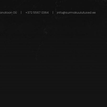
onotoon OÜ
|
+372 5567 0364
|
info@surmakuulutused.ee