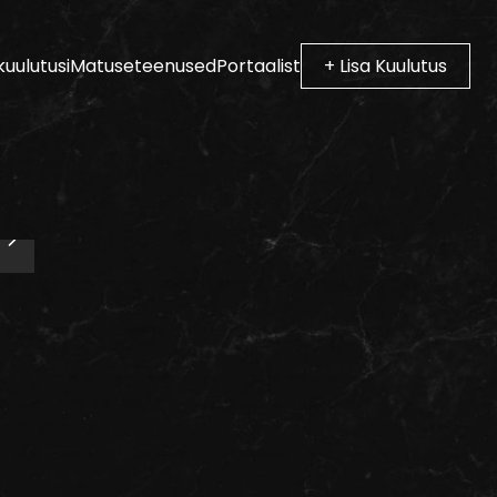
kuulutusi
Matuseteenused
Portaalist
+ Lisa Kuulutus