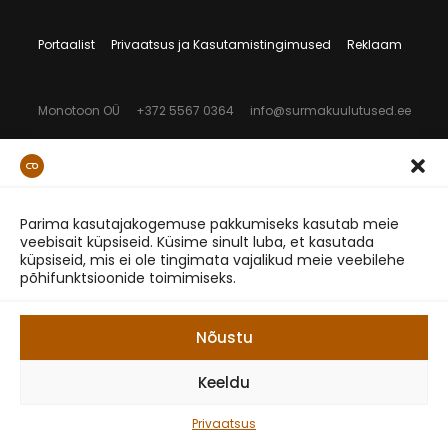
Portaalist
Privaatsus ja Kasutamistingimused
Reklaam
Monotoon OÜ
+372 5567 0364
info@surmakuulutused.ee
Parima kasutajakogemuse pakkumiseks kasutab meie
veebisait küpsiseid. Küsime sinult luba, et kasutada
küpsiseid, mis ei ole tingimata vajalikud meie veebilehe
põhifunktsioonide toimimiseks.
Nõustu
Keeldu
Privaatsus