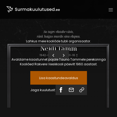
Liigu sisu juurde
Su tugev elutahe väsis,
ränk haigus murdis sinu elupuu.
Lahkus meie kooliõde tubli organisaator.
Neidi
Tamm
1942-08-16
-
2023-11-16
†
Avaldame kaastunnet pojale Tauno Tammele perekonnga
Kooliõed Rakvere I keskkooli päevilt 1960.aastast.
Lisa kaastundeavaldus
Jaga kuulutust: