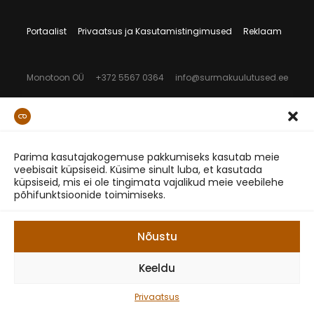
Portaalist
Privaatsus ja Kasutamistingimused
Reklaam
Monotoon OÜ
+372 5567 0364
info@surmakuulutused.ee
Parima kasutajakogemuse pakkumiseks kasutab meie
veebisait küpsiseid. Küsime sinult luba, et kasutada
küpsiseid, mis ei ole tingimata vajalikud meie veebilehe
põhifunktsioonide toimimiseks.
Nõustu
Keeldu
Privaatsus