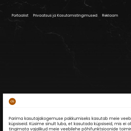
Portaalist
Privaatsus ja Kasutamistingimused
Reklaam
Parima kasutajakogemuse pakkumiseks kasutab meie veebi
küpsiseid. Küsime sinult luba, et kasutada küpsiseid, mis ei o
tingimata vajalikud meie veebilehe põhifunktsioonide toimi