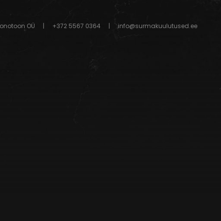
onotoon OÜ
|
+372 5567 0364
|
info@surmakuulutused.ee