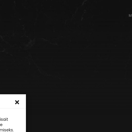
M
sait
le
miseks.