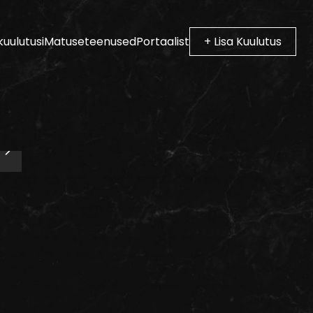
kuulutusi
Matuseteenused
Portaalist
+ Lisa Kuulutus