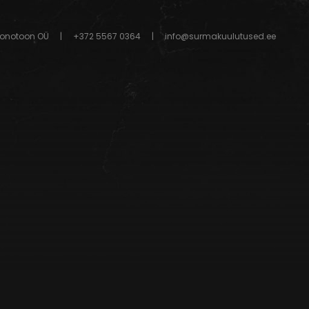
onotoon OÜ
|
+372 5567 0364
|
info@surmakuulutused.ee