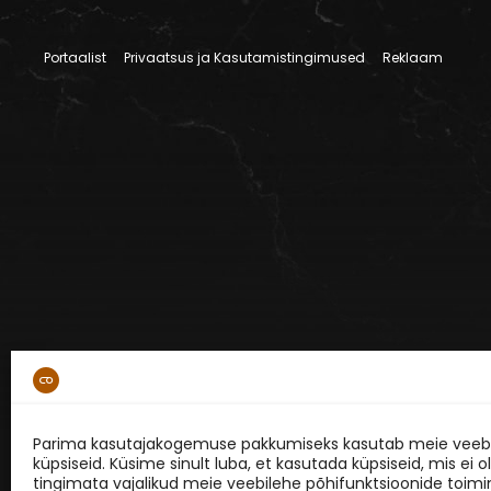
Portaalist
Privaatsus ja Kasutamistingimused
Reklaam
Parima kasutajakogemuse pakkumiseks kasutab meie veebi
küpsiseid. Küsime sinult luba, et kasutada küpsiseid, mis ei o
tingimata vajalikud meie veebilehe põhifunktsioonide toimi