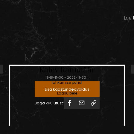
Loe 
Su tugev elutahe väsis,
ränk haigus murdis sinu elupuu.
Avaldame kaastunnet
Lea perele lastega venna
Kalev
Rannaäär
1948-11-30
-
2023-11-30
†
lahkumise puhul
Lisa kaastundeavaldus
Laasu pere
Jaga kuulutust: