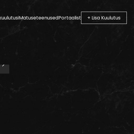
kuulutusi
Matuseteenused
Portaalist
+ Lisa Kuulutus