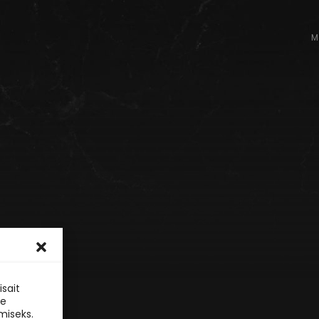
M
sait
le
miseks.