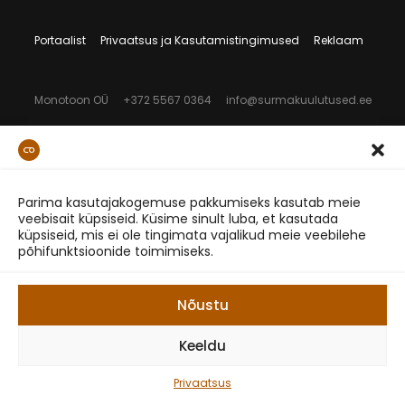
Portaalist
Privaatsus ja Kasutamistingimused
Reklaam
Monotoon OÜ
+372 5567 0364
info@surmakuulutused.ee
Parima kasutajakogemuse pakkumiseks kasutab meie
veebisait küpsiseid. Küsime sinult luba, et kasutada
küpsiseid, mis ei ole tingimata vajalikud meie veebilehe
põhifunktsioonide toimimiseks.
Nõustu
Keeldu
Privaatsus