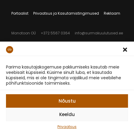
Portaalist
Privaatsus ja Kasutamistingimused
Reklaam
Monotoon OÜ
+372 5567 0364
info@surmakuulutused.ee
Parima kasutajakogemuse pakkumiseks kasutab meie
veebisait küpsiseid. Küsime sinult luba, et kasutada
küpsiseid, mis ei ole tingimata vajalikud meie veebilehe
põhifunktsioonide toimimiseks.
Nõustu
Keeldu
Privaatsus